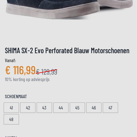
SHIMA SX-2 Evo Perforated Blauw Motorschoenen
Vanaf:
€ 116,99
€ 129,99
10% korting op adviesprijs
SCHOENMAAT
41
42
43
44
45
46
47
48