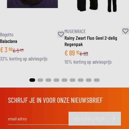
MUGENRACE
Bogotto
Rainy Zwart Fluo Geel 2-delig
Balaclava
Regenpak
€
3
99
€
5
99
€
89
10
€
99
33% korting op adviesprijs
10% korting op adviesprijs
SCHRIJF JE IN VOOR ONZE NIEUWSBRIEF
INSCHRIJVEN
E-mail adres