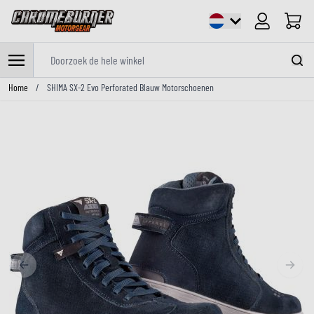
Cart
Doorzoek de hele winkel
Ga naar de inhoud
Home
/
SHIMA SX-2 Evo Perforated Blauw Motorschoenen