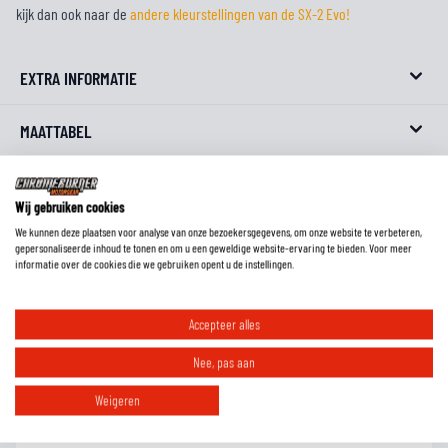
kijk dan ook naar de
andere kleurstellingen van de SX-2 Evo!
EXTRA INFORMATIE
MAATTABEL
REVIEWS
Wij gebruiken cookies
We kunnen deze plaatsen voor analyse van onze bezoekersgegevens, om onze website te verbeteren,
FAQ
gepersonaliseerde inhoud te tonen en om u een geweldige website-ervaring te bieden. Voor meer
informatie over de cookies die we gebruiken opent u de instellingen.
Accepteer alles
Wat is de pasvorm van deze laarzen?
Nee, pas aan
Moet ik motorlaarzen altijd een maat groter bestellen?
Weigeren