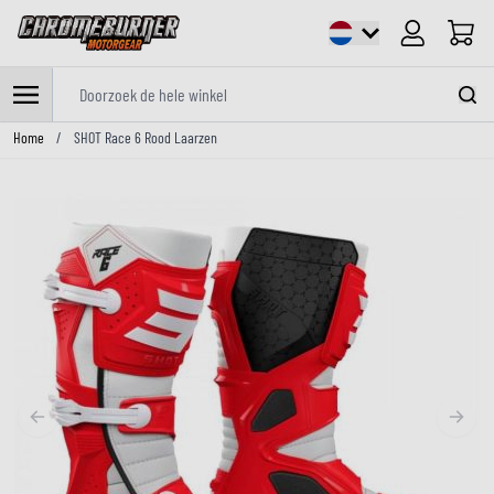
Cart
Doorzoek de hele winkel
Ga naar de inhoud
Home
/
SHOT Race 6 Rood Laarzen