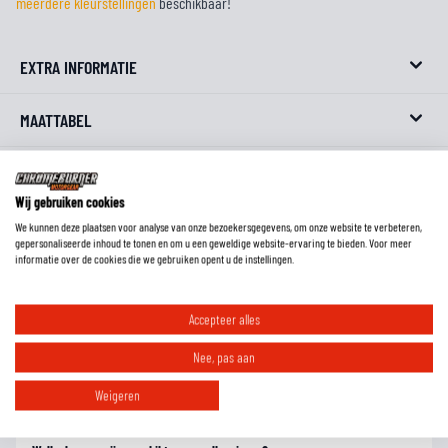
meerdere kleurstellingen
beschikbaar!
EXTRA INFORMATIE
MAATTABEL
REVIEWS
Wij gebruiken cookies
FAQ
We kunnen deze plaatsen voor analyse van onze bezoekersgegevens, om onze website te verbeteren,
gepersonaliseerde inhoud te tonen en om u een geweldige website-ervaring te bieden. Voor meer
informatie over de cookies die we gebruiken opent u de instellingen.
Wat is de pasvorm van deze laarzen?
Accepteer alles
Nee, pas aan
Moet ik motorlaarzen altijd een maat groter bestellen?
Weigeren