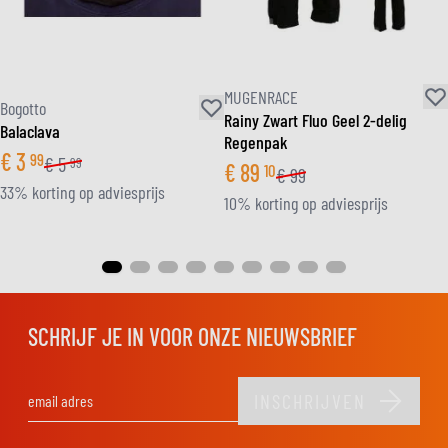
MUGENRACE
Bogotto
Rainy Zwart Fluo Geel 2-delig
Balaclava
Regenpak
€
3
99
€
5
99
€
89
10
€
99
33% korting op adviesprijs
10% korting op adviesprijs
SCHRIJF JE IN VOOR ONZE NIEUWSBRIEF
INSCHRIJVEN
E-mail adres