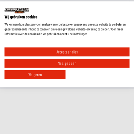
Wat is de pasvorm van deze laarzen?
Wij gebruiken cookies
We kunnen deze plaatsen voor analyse van onze bezoekersgegevens, om onze website te verbeteren,
Moet ik motorlaarzen altijd een maat groter bestellen?
gepersonaliseerde inhoud te tonen en om u een geweldige website-ervaring te bieden. Voor meer
informatie over de cookies die we gebruiken opent u de instellingen.
Welke laarzen zijn geschikt voor welk seizoen?
Accepteer alles
Nee, pas aan
Zijn deze laarzen Europese maten of Amerikaanse maten?
Weigeren