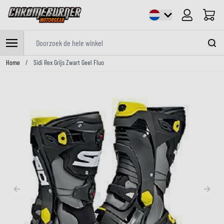
Cart
Doorzoek de hele winkel
Ga naar de inhoud
Home
/
Sidi Rex Grijs Zwart Geel Fluo