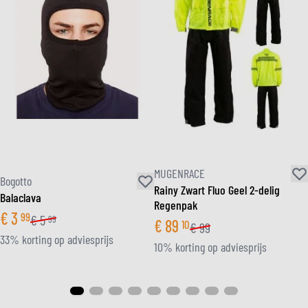
MUGENRACE
Bogotto
Rainy Zwart Fluo Geel 2-delig
Balaclava
Regenpak
€
3
99
€
5
99
€
89
10
€
99
33% korting op adviesprijs
10% korting op adviesprijs