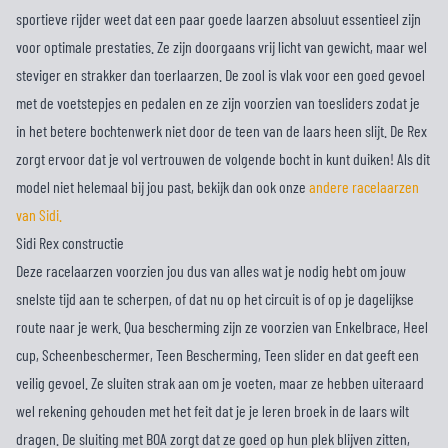
sportieve rijder weet dat een paar goede laarzen absoluut essentieel zijn
voor optimale prestaties. Ze zijn doorgaans vrij licht van gewicht, maar wel
steviger en strakker dan toerlaarzen. De zool is vlak voor een goed gevoel
met de voetstepjes en pedalen en ze zijn voorzien van toesliders zodat je
in het betere bochtenwerk niet door de teen van de laars heen slijt. De Rex
zorgt ervoor dat je vol vertrouwen de volgende bocht in kunt duiken! Als dit
model niet helemaal bij jou past, bekijk dan ook onze
andere racelaarzen
van Sidi.
Sidi Rex constructie
Deze racelaarzen voorzien jou dus van alles wat je nodig hebt om jouw
snelste tijd aan te scherpen, of dat nu op het circuit is of op je dagelijkse
route naar je werk. Qua bescherming zijn ze voorzien van Enkelbrace, Heel
cup, Scheenbeschermer, Teen Bescherming, Teen slider en dat geeft een
veilig gevoel. Ze sluiten strak aan om je voeten, maar ze hebben uiteraard
wel rekening gehouden met het feit dat je je leren broek in de laars wilt
dragen. De sluiting met BOA zorgt dat ze goed op hun plek blijven zitten,