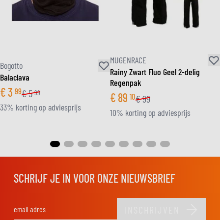
MUGENRACE
Bogotto
Rainy Zwart Fluo Geel 2-delig
Balaclava
Regenpak
€
3
99
€
5
99
€
89
10
€
99
33% korting op adviesprijs
10% korting op adviesprijs
SCHRIJF JE IN VOOR ONZE NIEUWSBRIEF
INSCHRIJVEN
E-mail adres