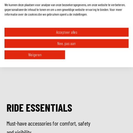
We kunnen deze plaatsen voor analyse van onze bezoekersgegevens, om onze website te verbeteren,
Hoe weet ik welke maat handschoenen ik moet hebben?
gepersonaliseerde inhoud te tonen en om u een geweldige website-ervaring te bieden. Voor meer
informatie over de cookies die we gebruiken opent u de instellingen.
Waarom zijn er (bijna) geen 4-seizoenen handschoenen?
Accepteer alles
Nee, pas aan
Weigeren
RIDE ESSENTIALS
Must-have accessories for comfort, safety
and visibility.