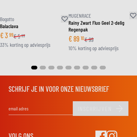
MUGENRACE
Bogotto
Rainy Zwart Fluo Geel 2-delig
Balaclava
Regenpak
€
3
99
€
5
99
€
89
10
€
99
33% korting op adviesprijs
10% korting op adviesprijs
SCHRIJF JE IN VOOR ONZE NIEUWSBRIEF
INSCHRIJVEN
E-mail adres
VOLG ONS