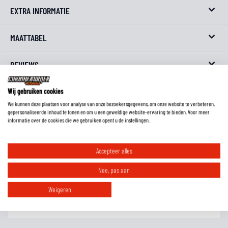
EXTRA INFORMATIE
MAATTABEL
REVIEWS
FAQ
Wij gebruiken cookies
We kunnen deze plaatsen voor analyse van onze bezoekersgegevens, om onze website te verbeteren,
gepersonaliseerde inhoud te tonen en om u een geweldige website-ervaring te bieden. Voor meer
informatie over de cookies die we gebruiken opent u de instellingen.
Wat is het verschil tussen geitenleer, rundleer en kangoeroeleer?
Accepteer alles
Nee, pas aan
Moet ik handschoenen met een lange schacht in of over de mouw dragen?
Weigeren
Hoe weet ik welke maat handschoenen ik moet hebben?