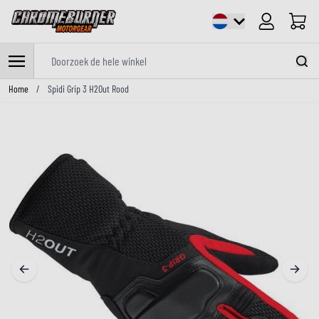
Cart
Doorzoek de hele winkel
Ga naar de inhoud
Home
/
Spidi Grip 3 H2Out Rood