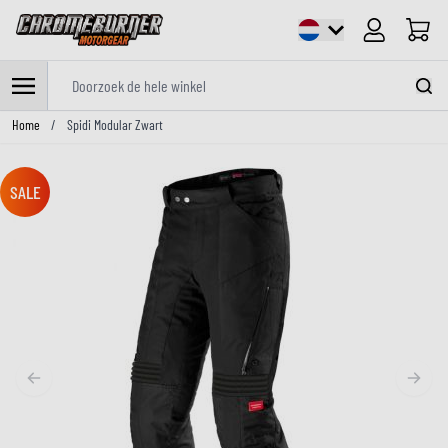
Cart
Doorzoek de hele winkel
Ga naar de inhoud
Home
/
Spidi Modular Zwart
SALE