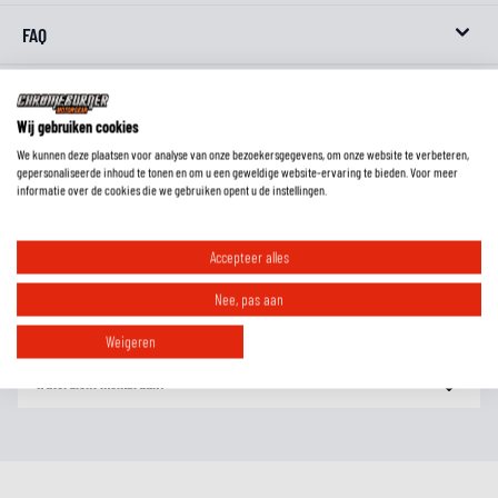
FAQ
Wij gebruiken cookies
Hoe weet ik wat de lengtemaat van een broek is?
We kunnen deze plaatsen voor analyse van onze bezoekersgegevens, om onze website te verbeteren,
gepersonaliseerde inhoud te tonen en om u een geweldige website-ervaring te bieden. Voor meer
informatie over de cookies die we gebruiken opent u de instellingen.
Welke protectie zit er in deze broek?
Accepteer alles
Wat is het voordeel van een gelamineerd waterdicht membraan?
Nee, pas aan
Weigeren
Wat is het voordeel van een broek met uitneembare thermovoering en
waterdicht membraan?