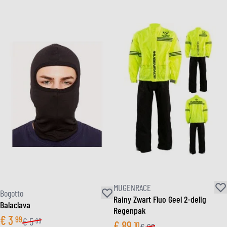
MUGENRACE
Bogotto
Rainy Zwart Fluo Geel 2-delig
Balaclava
Regenpak
€
3
99
€
5
99
€
89
10