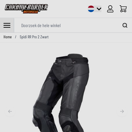
Cart
Doorzoek de hele winkel
Ga naar de inhoud
Home
/
Spidi RR Pro 2 Zwart