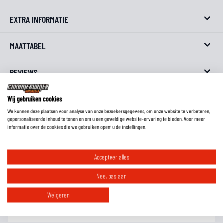
EXTRA INFORMATIE
MAATTABEL
REVIEWS
FAQ
Wij gebruiken cookies
We kunnen deze plaatsen voor analyse van onze bezoekersgegevens, om onze website te verbeteren,
gepersonaliseerde inhoud te tonen en om u een geweldige website-ervaring te bieden. Voor meer
informatie over de cookies die we gebruiken opent u de instellingen.
Hoe weet ik wat de lengtemaat van een broek is?
Accepteer alles
Nee, pas aan
Welke protectie zit er in deze broek?
Weigeren
Wat is het voordeel van een gelamineerd waterdicht membraan?