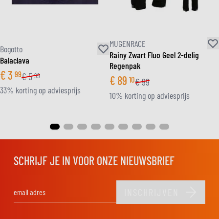
MUGENRACE
Bogotto
Rainy Zwart Fluo Geel 2-delig
Balaclava
Regenpak
€
3
99
€
5
99
€
89
10
€
99
33% korting op adviesprijs
10% korting op adviesprijs
SCHRIJF JE IN VOOR ONZE NIEUWSBRIEF
INSCHRIJVEN
E-mail adres