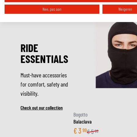
Nee, pas aan
Weigeren
RIDE
ESSENTIALS
Must-have accessories
for comfort, safety and
visibility.
Check out our collection
Bogotto
Balaclava
€
3
99
€
5
99