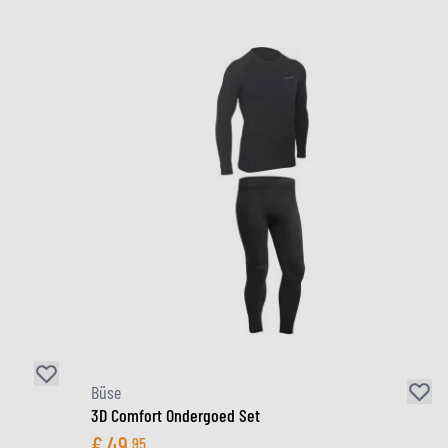
Büse
3D Comfort Ondergoed Set
€
49
95