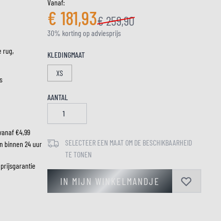
Vanaf:
€ 181,93
€ 259,90
30% korting op adviesprijs
LM
e rug,
KLEDINGMAAT
XS
s
AANTAL
vanaf €4,99
SELECTEER EEN MAAT OM DE BESCHIKBAARHEID
n binnen 24 uur
TE TONEN
 prijsgarantie
IN MIJN WINKELMANDJE