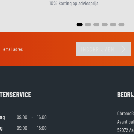
10% korting op adviesprijs
INSCHRIJVEN
E-mail adres
TENSERVICE
BEDRI
ChromeBu
ag
-
09:00
16:00
Avantisal
g
-
09:00
16:00
52072 Aa