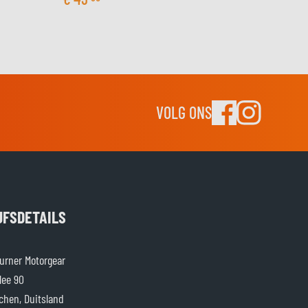
VOLG ONS
JFSDETAILS
rner Motorgear
lee 90
chen, Duitsland