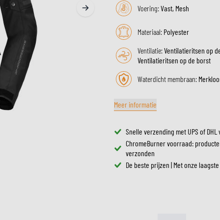
ZONNEVIZIEREN
Voering:
Vast, Mesh
TANKTASSEN
CROSSBRILLEN
ZADELTASSEN
Materiaal:
Polyester
RESERVEONDERDELEN HE
BESCHERMING & ACCESSOIRES
VRIJETIJDSKLEDING
BAGAGEREKKEN & BEVESTIGINGEN
BINNENVOERING HELM
Ventilatie:
Ventilatieritsen op d
AIRBAGS
ACCESSOIRES
Ventilatieritsen op de borst
BOVENLICHAAM BESCHERMING
TASSEN
ONDERLICHAAM BESCHERMING
PETTEN & MUTSEN
Waterdicht membraan:
Merkloo
CROSS BESCHERMING
BRILLEN
Meer informatie
REFLECTIEVESTEN
SCHOENEN
OVERIGE ACCESSOIRES
HOODIES & SWEATERS
Snelle verzending met UPS of DHL 
JASSEN
ChromeBurner voorraad: producte
LONGSLEEVES
verzonden
BROEKEN
De beste prijzen | Met onze laagste
OVERHEMDEN
JURKEN & ROKKEN
SOKKEN
T-SHIRTS & POLO'S