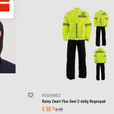
MUGENRACE
Rainy Zwart Fluo Geel 2-delig Regenpak
€
89
10
€
99