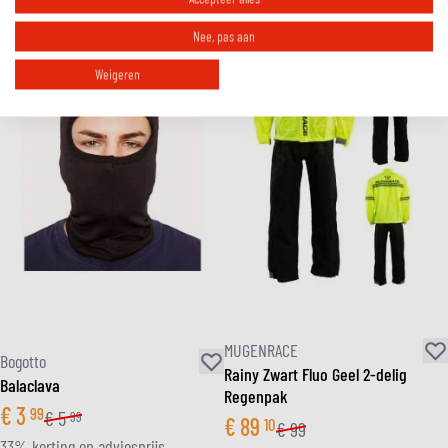
Nee, pas aan
Weigeren
MUGENRACE
Bogotto
Rainy Zwart Fluo Geel 2-delig
Balaclava
Regenpak
€
3
99
€
5
99
€
89
10
€
99
33% korting op adviesprijs