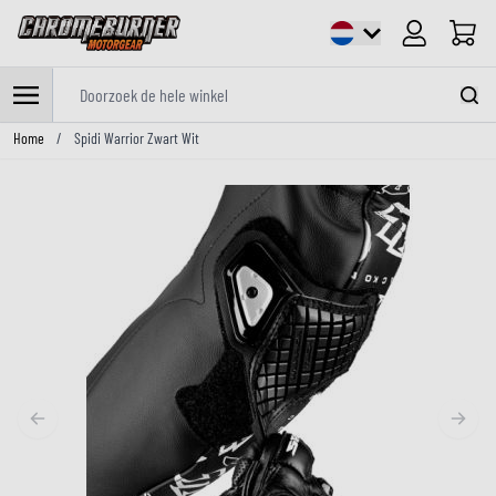
Cart
Doorzoek de hele winkel
Ga naar de inhoud
Home
/
Spidi Warrior Zwart Wit