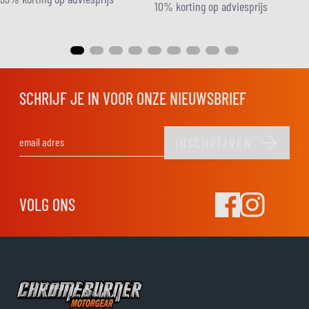
10% korting op adviesprijs
SCHRIJF JE IN VOOR ONZE NIEUWSBRIEF
INSCHRIJVEN
E-mail adres
VOLG ONS