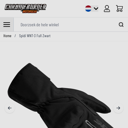
Cart
Doorzoek de hele winkel
Ga naar de inhoud
Home
/
Spidi WNT-3 Full Zwart