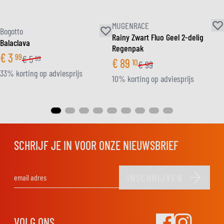
MUGENRACE
Bogotto
Rainy Zwart Fluo Geel 2-delig
Balaclava
Regenpak
€
3
99
€
5
99
€
89
10
€
99
33% korting op adviesprijs
10% korting op adviesprijs
SCHRIJF JE IN VOOR ONZE NIEUWSBRIEF
INSCHRIJVEN
E-mail adres
VOLG ONS