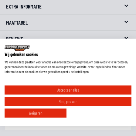
EXTRA INFORMATIE
MAATTABEL
REVIEWS
FAQ
Wij gebruiken cookies
We kunnen deze plaatsen voor analyse van onze bezoekersgegevens, om onze website te verbeteren,
gepersonaliseerde inhoud te tonen en om u een geweldige website-ervaring te bieden. Voor meer
informatie over de cookies die we gebruiken opent u de instellingen.
Wat is het verschil tussen geitenleer, rundleer en kangoeroeleer?
Accepteer alles
Nee, pas aan
Moet ik handschoenen met een lange schacht in of over de mouw dragen?
Weigeren
Hoe weet ik welke maat handschoenen ik moet hebben?