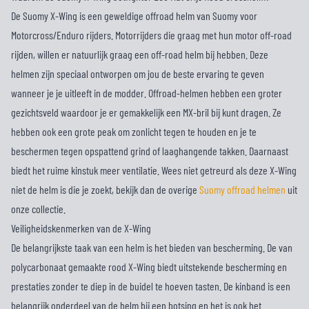
De Suomy X-Wing is een geweldige offroad helm van Suomy voor
Motorcross/Enduro rijders. Motorrijders die graag met hun motor off-road
rijden, willen er natuurlijk graag een off-road helm bij hebben. Deze
helmen zijn speciaal ontworpen om jou de beste ervaring te geven
wanneer je je uitleeft in de modder. Offroad-helmen hebben een groter
gezichtsveld waardoor je er gemakkelijk een MX-bril bij kunt dragen. Ze
hebben ook een grote peak om zonlicht tegen te houden en je te
beschermen tegen opspattend grind of laaghangende takken. Daarnaast
biedt het ruime kinstuk meer ventilatie. Wees niet getreurd als deze X-Wing
niet de helm is die je zoekt, bekijk dan de overige
Suomy offroad helmen
uit
onze collectie.
Veiligheidskenmerken van de X-Wing
De belangrijkste taak van een helm is het bieden van bescherming. De van
polycarbonaat gemaakte rood X-Wing biedt uitstekende bescherming en
prestaties zonder te diep in de buidel te hoeven tasten. De kinband is een
belangrijk onderdeel van de helm bij een botsing en het is ook het