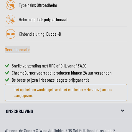
Type helm:
Offroadhelm
Helm materiaal:
polycarbonaat
Kinband sluiting:
Dubbel-D
Meer informatie
Snelle verzending met UPS of DHL vanaf €4,99
ChromeBurner voorraad: producten binnen 24 uur verzonden
De beste prijzen | Met onze laagste prijsgarantie
Let op: helmen worden geleverd met een helder vizier, tenzij anders
aangegeven.
OMSCHRIJVING
Waarom de Suomy X-Wing Jetfighter E06 Mat Grijs Rood Crosshelm?