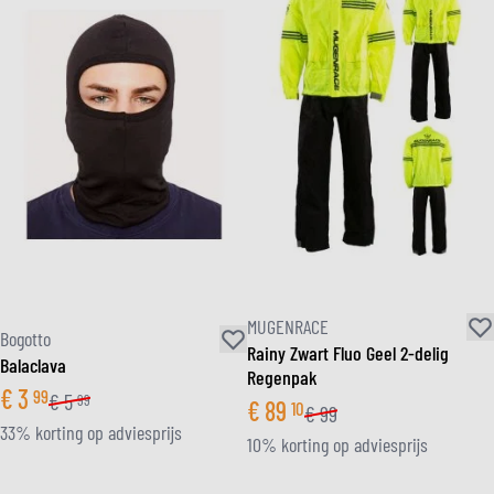
MUGENRACE
Bogotto
Rainy Zwart Fluo Geel 2-delig
Balaclava
Regenpak
€
3
99
€
5
99
€
89
10
€
99
33% korting op adviesprijs
10% korting op adviesprijs