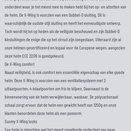
onderdeel waar je het meest mee te maken hebt bij het op- en afzetten van
de helm. De X-Wing is voorzien van een Dubbel-D sluiting. Dit is
waarschijnlijk de oudste stijl sluiting en heeft het eenvoudigste ontwerp.
Toch wordt hij tot op heden als de veiligste beschouwd en zijn Dubbel-D
kinsluitingen de enige die op het circuit zijn toegestaan. Uiteraard zijn al
onze helmen gecertificeerd en legaal voor de Europese wegen, aangezien
deze helm ECE 22.06 is goedgekeurd.
De X-Wing comfort
Naast veiligheid, is ook comfort een essentiële eigenschap van elke goede
helm. Deze X-Wing is voorzien van een ventilatiesysteem met 2
uitlaatpoorten, 4 inlaatpoorten om fris te blijven. Daarnaast is de
binnenvoering van de helm verwijderbaar, wasbaar. De polycarbonaat
schaal zorgt ervoor dat de helm een gewicht heeft van 1250g en onze
klanten beoordelen deze helm als een pasvorm.
Suomy X-Wing looks
Een helm is misschien wel het meest opvallende onderdeel van jouw