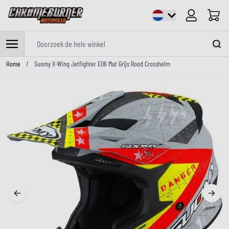
Cart
Doorzoek de hele winkel
Ga naar de inhoud
Home
/
Suomy X-Wing Jetfighter E06 Mat Grijs Rood Crosshelm