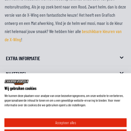
motoruitrusting. Als je op zoek bent naar een Rood, Zwart helm, dan is deze
versie van de X-Wing een fantastische keuze! Het heeft een Grafisch
ontwerp en een Mat afwerking. Vind je de helm wel mooi, maar is de kleur
niet helemaal jouw smaak? We hebben hier alle
beschikbare kleuren van
de X-Wing
!
EXTRA INFORMATIE
MAATTABEL
Wij gebruiken cookies
REVIEWS
We kunnen deze plaatsen voor analyse van onze bezoekersgegevens, om onze website te verbeteren,
gepersonaliseerde inhoud te tonen en om u een geweldige website-ervaring te bieden. Voor meer
FAQ
informatie over de cookies die we gebruiken opent u de instellingen.
Accepteer alles
Hoe meet ik mijn helmmaat?