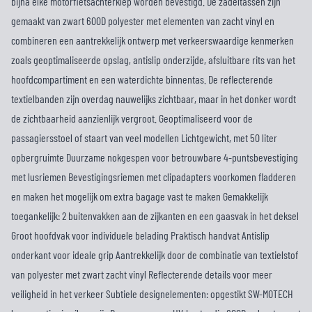
bijna elke motorfietsachterklep worden bevestigd. De zadeltassen zijn
gemaakt van zwart 600D polyester met elementen van zacht vinyl en
combineren een aantrekkelijk ontwerp met verkeerswaardige kenmerken
zoals geoptimaliseerde opslag, antislip onderzijde, afsluitbare rits van het
hoofdcompartiment en een waterdichte binnentas. De reflecterende
textielbanden zijn overdag nauwelijks zichtbaar, maar in het donker wordt
de zichtbaarheid aanzienlijk vergroot. Geoptimaliseerd voor de
passagiersstoel of staart van veel modellen Lichtgewicht, met 50 liter
opbergruimte Duurzame nokgespen voor betrouwbare 4-puntsbevestiging
met lusriemen Bevestigingsriemen met clipadapters voorkomen fladderen
en maken het mogelijk om extra bagage vast te maken Gemakkelijk
toegankelijk: 2 buitenvakken aan de zijkanten en een gaasvak in het deksel
Groot hoofdvak voor individuele belading Praktisch handvat Antislip
onderkant voor ideale grip Aantrekkelijk door de combinatie van textielstof
van polyester met zwart zacht vinyl Reflecterende details voor meer
veiligheid in het verkeer Subtiele designelementen: opgestikt SW-MOTECH