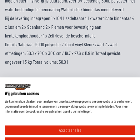
logo en stier in zilvergrijs Duurzaam, zeer UV-bestendig 600D polyester met
waterbestendige binnencoating Waterdichte binnentas meegeleverd
Bij de levering inbegrepen 1 x ION L zadeltassen 1 x waterdichte binnentas 4
x lusriem 2 x Spanband 2 x Riemen voor bevestiging aan
kentekenplaathouder 1 x Zelfklevende beschermfolie
Details Materiaal: 600D polyester / Zacht vinyl Kleur: zwart / zwart
Afmetingen: 50,0 x 70,0 x 30,0 cm / 19,7 x 27,6 x 11,8 in Totaal gewicht:
ongeveer 1,3 kg Totaal volume: 50,0 l
EXTRA INFORMATIE
Wij gebruiken cookies
MAATTABEL
We kunnen deze plaatsen voor analyse van onze bezoekersgegevens, om onze website te verbeteren,
gepersonaliseerde inhoud te tonen en om u een geweldige website-ervaring te bieden. Voor meer
informatie over de cookies die we gebruiken opent u de instellingen.
REVIEWS
Accepteer alles
FAQ