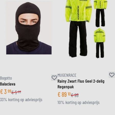
MUGENRACE
Bogotto
Rainy Zwart Fluo Geel 2-delig
Balaclava
Regenpak
€
3
99
€
5
99
€
89
10
€
99
33% korting op adviesprijs
10% korting op adviesprijs