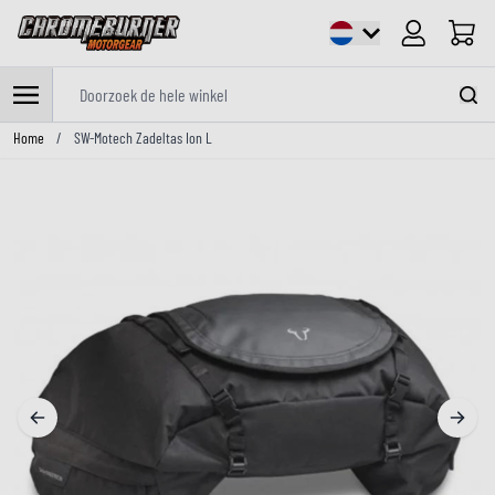
Cart
Doorzoek de hele winkel
Ga naar de inhoud
Home
/
SW-Motech Zadeltas Ion L