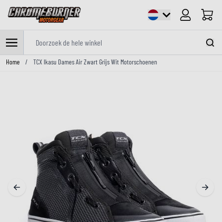
Cart
Doorzoek de hele winkel
Ga naar de inhoud
Home
/
TCX Ikasu Dames Air Zwart Grijs Wit Motorschoenen