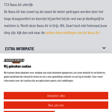
TCX Ikasu Air uiterlijk
De Ikasu Air kan zowel op als naast de motor gedragen worden door het
hoge draagcomfort en doordat hij perfect bij de rest van je kledingstijl te
matchen is. Mocht deze Ikasu Air in Grijs, Wit, Zwart toch niet helemaal jouw
ding zijn, kijk dan ook naar de
andere kleurstellingen van de Ikasu Air!
EXTRA INFORMATIE
MAATTABEL
Wij gebruiken cookies
We kunnen deze plaatsen voor analyse van onze bezoekersgegevens, om onze website te verbeteren,
REVIEWS
gepersonaliseerde inhoud te tonen en om u een geweldige website-ervaring te bieden. Voor meer
informatie over de cookies die we gebruiken opent u de instellingen.
FAQ
Accepteer alles
Nee, pas aan
Wat is de pasvorm van deze laarzen?