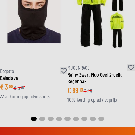
MUGENRACE
Bogotto
Rainy Zwart Fluo Geel 2-delig
Balaclava
Regenpak
€
3
99
€
5
99
€
89
10
€
99
33% korting op adviesprijs
10% korting op adviesprijs