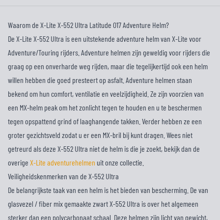
Waarom de X-Lite X-552 Ultra Latitude 017 Adventure Helm?
De X-Lite X-552 Ultra is een uitstekende adventure helm van X-Lite voor
Adventure/Touring rijders. Adventure helmen zijn geweldig voor rijders die
graag op een onverharde weg rijden, maar die tegelijkertijd ook een helm
willen hebben die goed presteert op asfalt. Adventure helmen staan
bekend om hun comfort, ventilatie en veelzijdigheid. Ze zijn voorzien van
een MX-helm peak om het zonlicht tegen te houden en u te beschermen
tegen opspattend grind of laaghangende takken. Verder hebben ze een
groter gezichtsveld zodat u er een MX-bril bij kunt dragen. Wees niet
getreurd als deze X-552 Ultra niet de helm is die je zoekt, bekijk dan de
overige
X-Lite adventurehelmen
uit onze collectie.
Veiligheidskenmerken van de X-552 Ultra
De belangrijkste taak van een helm is het bieden van bescherming. De van
glasvezel / fiber mix gemaakte zwart X-552 Ultra is over het algemeen
sterker dan een polycarbonaat schaal. Deze helmen zijn licht van gewicht,