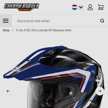
Cart
Doorzoek de hele winkel
Ga naar de inhoud
Home
/
X-Lite X-552 Ultra Latitude 017 Adventure Helm