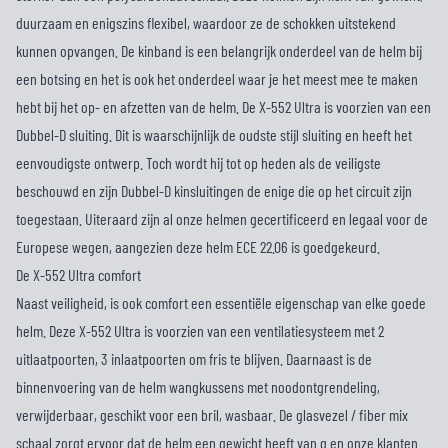
duurzaam en enigszins flexibel, waardoor ze de schokken uitstekend
kunnen opvangen. De kinband is een belangrijk onderdeel van de helm bij
een botsing en het is ook het onderdeel waar je het meest mee te maken
hebt bij het op- en afzetten van de helm. De X-552 Ultra is voorzien van een
Dubbel-D sluiting. Dit is waarschijnlijk de oudste stijl sluiting en heeft het
eenvoudigste ontwerp. Toch wordt hij tot op heden als de veiligste
beschouwd en zijn Dubbel-D kinsluitingen de enige die op het circuit zijn
toegestaan. Uiteraard zijn al onze helmen gecertificeerd en legaal voor de
Europese wegen, aangezien deze helm ECE 22.06 is goedgekeurd.
De X-552 Ultra comfort
Naast veiligheid, is ook comfort een essentiële eigenschap van elke goede
helm. Deze X-552 Ultra is voorzien van een ventilatiesysteem met 2
uitlaatpoorten, 3 inlaatpoorten om fris te blijven. Daarnaast is de
binnenvoering van de helm wangkussens met noodontgrendeling,
verwijderbaar, geschikt voor een bril, wasbaar. De glasvezel / fiber mix
schaal zorgt ervoor dat de helm een gewicht heeft van g en onze klanten