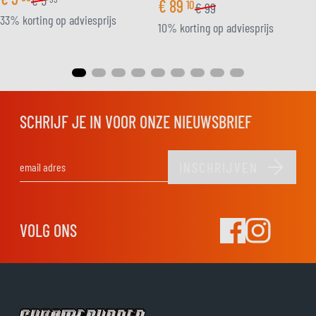
€
5
€
89
10
€
99
33% korting op adviesprijs
10% korting op adviesprijs
SCHRIJF JE IN VOOR ONZE NIEUWSBRIEF
INSCHRIJVEN
E-mail adres
VOLG ONS