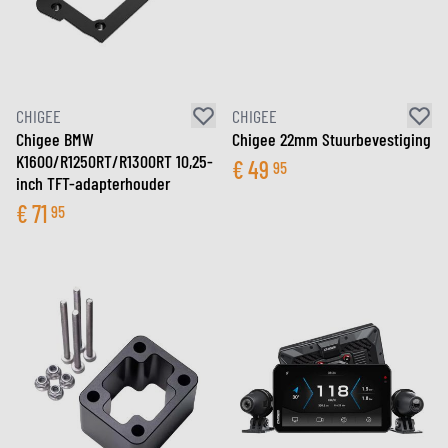
CHIGEE
CHIGEE
Chigee BMW
Chigee 22mm Stuurbevestiging
K1600/R1250RT/R1300RT 10,25-
€
49
95
inch TFT-adapterhouder
€
71
95