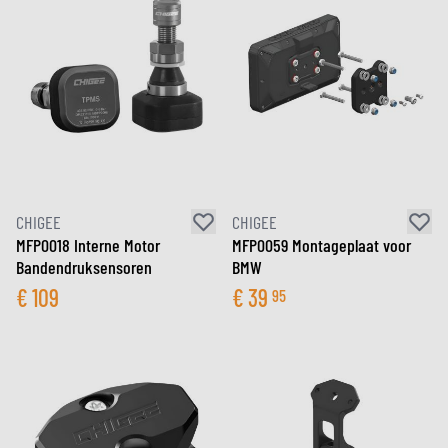
CHIGEE
CHIGEE
MFP0018 Interne Motor
MFP0059 Montageplaat voor
Banden­druksensoren
BMW
€
109
€
39
95