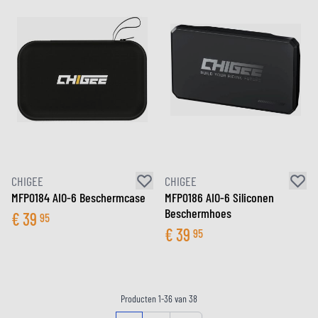
CHIGEE
CHIGEE
MFP0184 AIO-6 Beschermcase
MFP0186 AIO-6 Siliconen
Beschermhoes
€
39
95
€
39
95
Producten
1
-
36
van
38