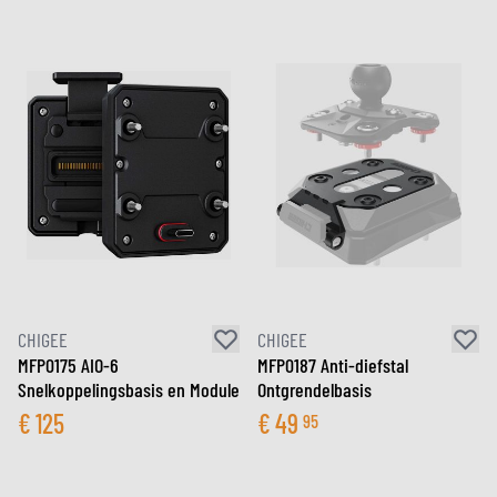
CHIGEE
CHIGEE
MFP0175 AIO-6
MFP0187 Anti-diefstal
Snelkoppelingsbasis en Module
Ontgrendelbasis
€
125
€
49
95