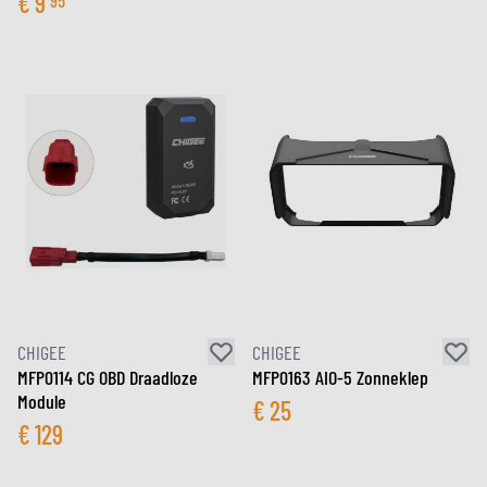
€
9
CHIGEE
CHIGEE
MFP0114 CG OBD Draadloze
MFP0163 AIO-5 Zonneklep
Module
€
25
€
129