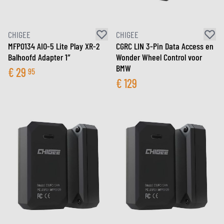
CHIGEE
CHIGEE
MFP0134 AIO-5 Lite Play XR-2
CGRC LIN 3-Pin Data Access en
Balhoofd Adapter 1″
Wonder Wheel Control voor
BMW
€
29
95
€
129