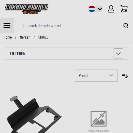
Cart
Doorzoek de hele winkel
Ga naar de inhoud
Home
/
Merken
/
CHIGEE
FILTEREN