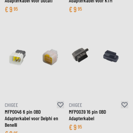
Adapterkabel voor Ducati
Adapterkabel voor KTM
€
9
€
9
95
95
CHIGEE
CHIGEE
MFP0046 6 pin OBD
MFP0039 16 pin OBD
Adapterkabel voor Delphi en
Adapterkabel
Benelli
€
9
95
95