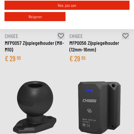
Nee, pas aan
Weigeren
CHIGEE
CHIGEE
MFP0057 Zijspiegelhouder (M8-
MFP0056 Zijspiegelhouder
M10)
(12mm-16mm)
€
29
€
29
95
95