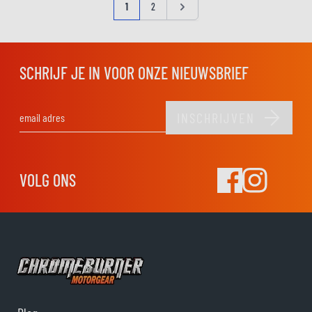
Pagina
U lees momenteel pagina
Pagina
Pagina
1
2
SCHRIJF JE IN VOOR ONZE NIEUWSBRIEF
INSCHRIJVEN
E-mail adres
VOLG ONS