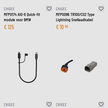
CHIGEE
CHIGEE
MFP0174 AIO-6 Quick-fit
MFP0096 TR100/CG2 Type
module voor BMW
Lightning Snellaadkabel
€
125
€
10
95
CHIGEE
CHIGEE