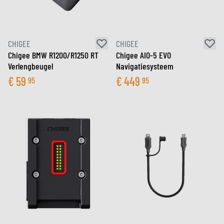
CHIGEE
CHIGEE
Chigee BMW R1200/R1250 RT
Chigee AIO-5 EVO
Verlengbeugel
Navigatiesysteem
€
59
€
449
95
95