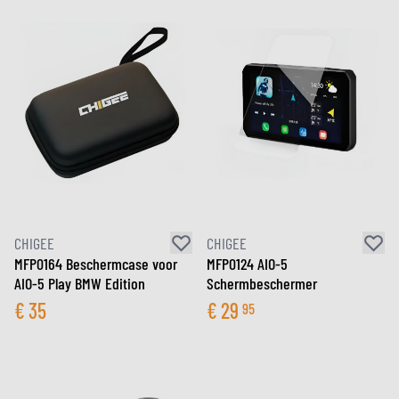
CHIGEE
CHIGEE
MFP0164 Beschermcase voor
MFP0124 AIO-5
AIO-5 Play BMW Edition
Schermbeschermer
€
35
€
29
95