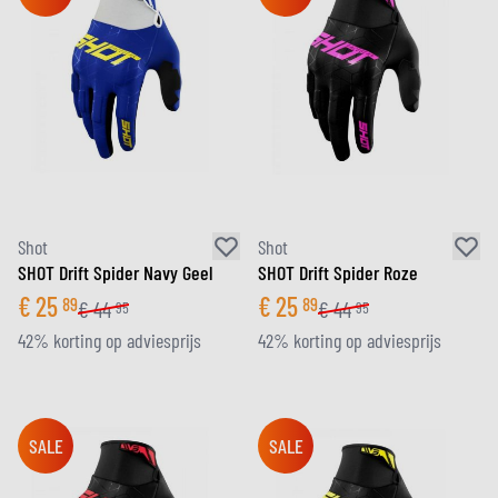
Shot
Shot
SHOT Drift Spider Navy Geel
SHOT Drift Spider Roze
€
25
€
25
89
89
€
44
€
44
95
95
42% korting op adviesprijs
42% korting op adviesprijs
SALE
SALE