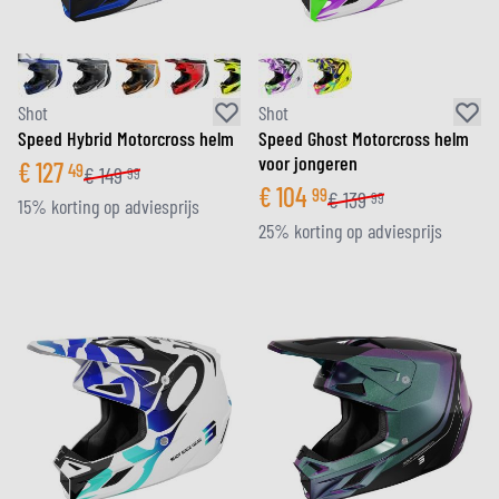
Shot
Shot
Speed Hybrid Motorcross helm
Speed Ghost Motorcross helm
voor jongeren
€
127
49
€
149
99
€
104
99
€
139
99
15% korting op adviesprijs
25% korting op adviesprijs