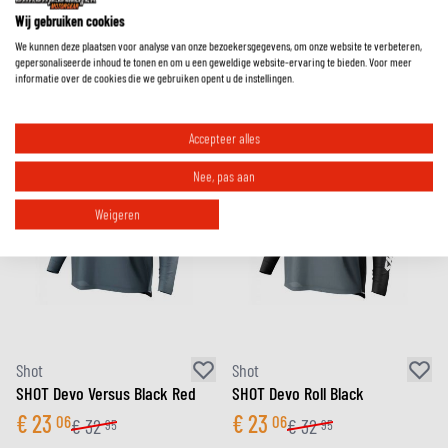
€
38
24
€
50
99
Wij gebruiken cookies
25% korting op adviesprijs
We kunnen deze plaatsen voor analyse van onze bezoekersgegevens, om onze website te verbeteren,
gepersonaliseerde inhoud te tonen en om u een geweldige website-ervaring te bieden. Voor meer
informatie over de cookies die we gebruiken opent u de instellingen.
Accepteer alles
Nee, pas aan
Weigeren
Shot
Shot
SHOT Devo Versus Black Red
SHOT Devo Roll Black
€
23
€
23
06
06
€
32
€
32
95
95