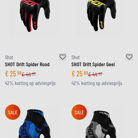
Shot
Shot
SHOT Drift Spider Rood
SHOT Drift Spider Geel
€
25
€
25
89
89
€
44
€
44
95
95
42% korting op adviesprijs
42% korting op adviesprijs
SALE
SALE