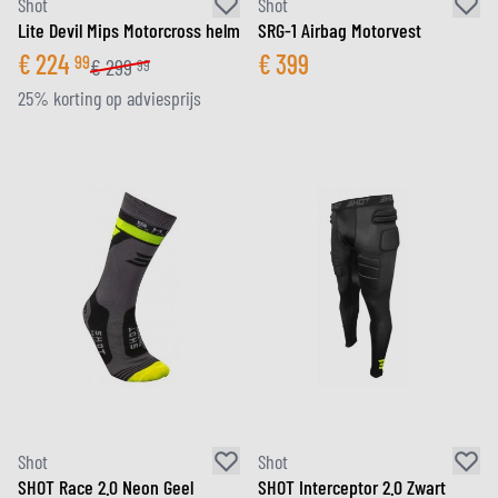
Shot
Shot
Lite Devil Mips Motorcross helm
SRG-1 Airbag Motorvest
€
224
€
399
99
€
299
99
25% korting op adviesprijs
Shot
Shot
SHOT Race 2.0 Neon Geel
SHOT Interceptor 2.0 Zwart