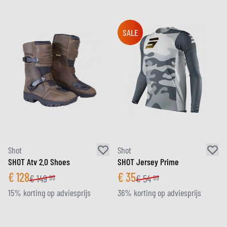
SALE
Shot
Shot
SHOT Atv 2.0 Shoes
SHOT Jersey Prime
€
128
€
35
€
149
€
54
99
99
15% korting op adviesprijs
36% korting op adviesprijs