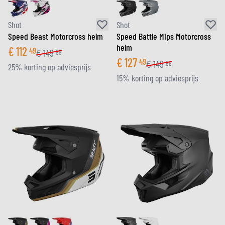
Shot
Shot
Speed Beast Motorcross helm
Speed Battle Mips Motorcross
helm
€
112
49
€
149
99
€
127
49
€
149
99
25% korting op adviesprijs
15% korting op adviesprijs