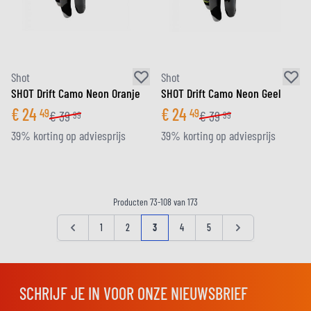
Shot
Shot
SHOT Drift Camo Neon Oranje
SHOT Drift Camo Neon Geel
€
24
€
24
49
49
€
39
€
39
99
99
39% korting op adviesprijs
39% korting op adviesprijs
Producten
73
-
108
van
173
Pagina
Pagina
Pagina
Pagina
U lees momenteel pagina
Pagina
Pagina
Pagina
1
2
3
4
5
SCHRIJF JE IN VOOR ONZE NIEUWSBRIEF