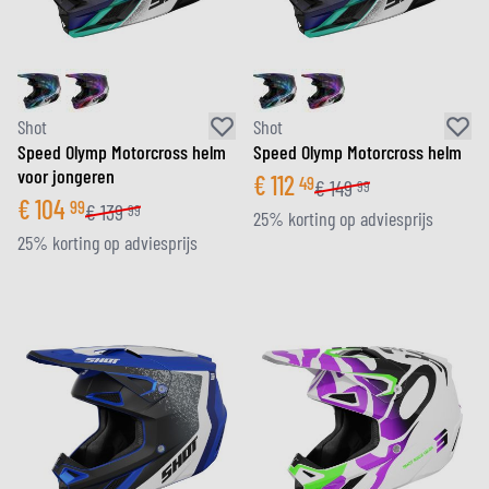
Shot
Shot
Speed Olymp Motorcross helm
Speed Olymp Motorcross helm
voor jongeren
€
112
49
€
149
99
€
104
99
€
139
99
25% korting op adviesprijs
25% korting op adviesprijs