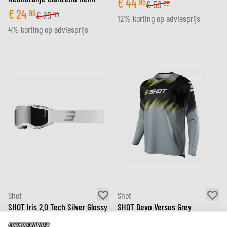
€
44
95
€
50
99
€
24
99
€
25
99
12% korting op adviesprijs
4% korting op adviesprijs
Shot
Shot
SHOT Iris 2.0 Tech Silver Glossy
SHOT Devo Versus Grey
MX Goggles
€
32
95