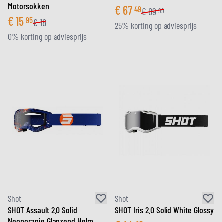
Motorsokken
€
67
49
€
89
99
€
15
95
€
16
25% korting op adviesprijs
0% korting op adviesprijs
Shot
Shot
SHOT Assault 2.0 Solid
SHOT Iris 2.0 Solid White Glossy
Neonoranje Glanzend Helm