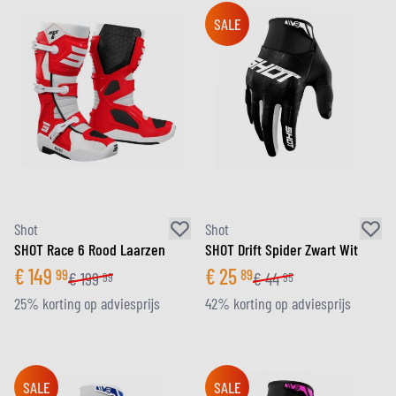
SALE
Shot
Shot
SHOT Race 6 Rood Laarzen
SHOT Drift Spider Zwart Wit
€
149
€
25
99
89
€
199
€
44
99
95
25% korting op adviesprijs
42% korting op adviesprijs
SALE
SALE