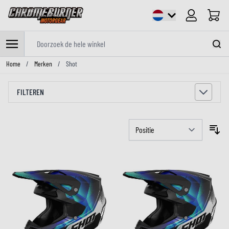
Cart
Doorzoek de hele winkel
Ga naar de inhoud
Home
/
Merken
/
Shot
FILTEREN