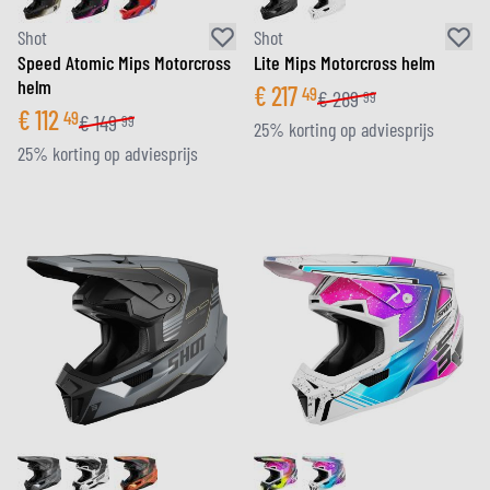
Shot
Shot
Speed Atomic Mips Motorcross
Lite Mips Motorcross helm
helm
€
217
49
€
289
99
€
112
49
€
149
99
25% korting op adviesprijs
25% korting op adviesprijs