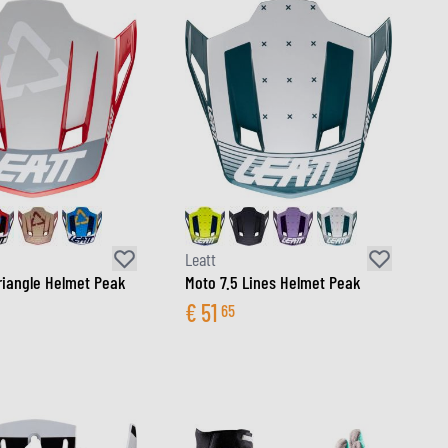
Leatt
riangle Helmet Peak
Moto 7.5 Lines Helmet Peak
€
51
65