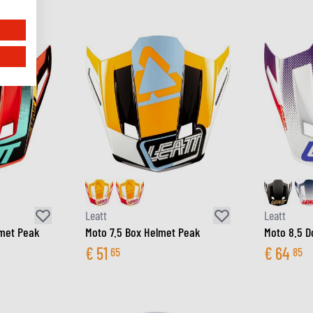
Leatt
Leatt
lmet Peak
Moto 7.5 Box Helmet Peak
Moto 8.5 D
€
51
€
64
65
85