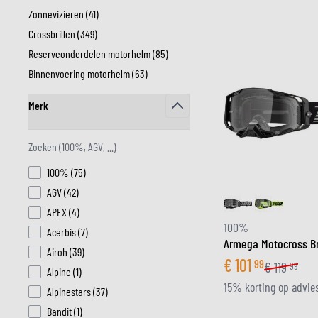
products available
Zonnevizieren (
41
)
products available
Crossbrillen (
349
)
products available
Reserveonderdelen motorhelm (
85
)
MIDDEN & ONDERKLEDING
products available
Binnenvoering motorhelm (
ONDERKLEDING
63
)
products available
MIDDENKLEDING
Merk
COLLETJES & HELMMUTSEN
filter
SOKKEN
KOELVESTEN
products available
100%
(
75
)
products available
AGV
(
42
)
products available
APEX
(
4
)
100%
products available
Acerbis
(
7
)
Armega Motocross Br
products available
Airoh
(
39
)
€
101
99
€
119
99
products available
Alpine
(
1
)
15% korting op advies
products available
Alpinestars
(
37
)
products available
Bandit
(
1
)