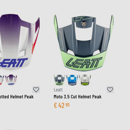
Leatt
otted Helmet Peak
Moto 3.5 Cut Helmet Peak
€
42
85