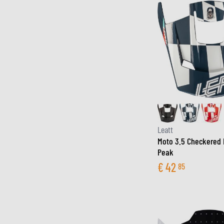
Leatt
Moto 3.5 Checkered
Peak
€
42
85