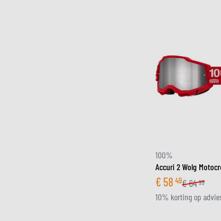
100%
Accuri 2 Wolg Motocr
€
58
49
€
64
99
10% korting op advies