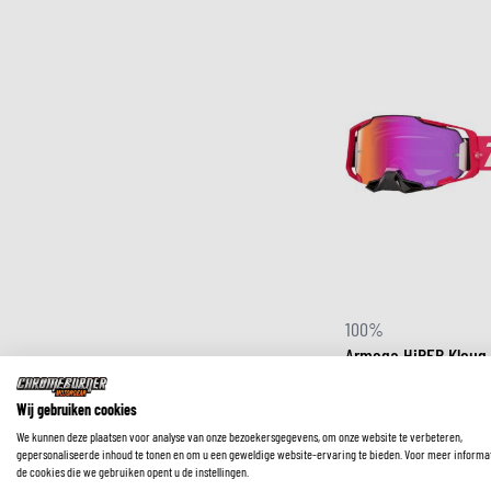
100%
Armega HiPER Kloug
Motocrossbril
€
118
96
Wij gebruiken cookies
€
139
95
We kunnen deze plaatsen voor analyse van onze bezoekersgegevens, om onze website te verbeteren,
15% korting op advies
gepersonaliseerde inhoud te tonen en om u een geweldige website-ervaring te bieden. Voor meer informa
de cookies die we gebruiken opent u de instellingen.