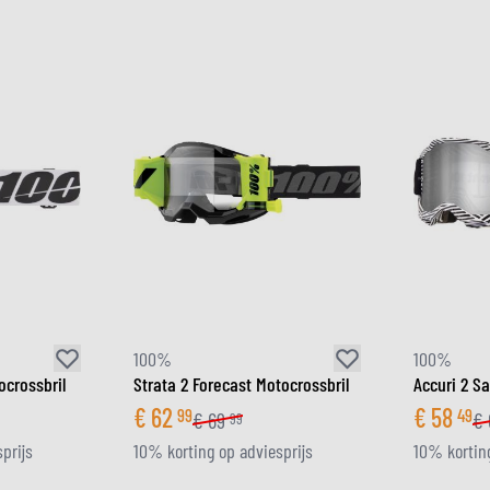
100%
100%
ocrossbril
Strata 2 Forecast Motocrossbril
Accuri 2 S
€
62
€
58
99
49
€
69
€
99
prijs
10% korting op adviesprijs
10% korting