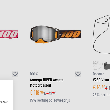
100%
Bogotto
Armega HiPER Acosta
V280 Visor
Motocrossbril
€
14
99
€
€
118
96
€
139
95
25% korting
prijs
15% korting op adviesprijs
tie over