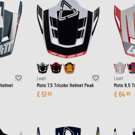
Leatt
Leatt
 Helmet
Moto 7.5 Tricolor Helmet Peak
Moto 8.5 T
€
51
€
64
65
85