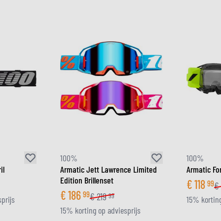
ZONNEVIZIEREN
TANKTASSEN
CROSSBRILLEN
ZADELTASSEN
RESERVEONDERDELEN HE
BESCHERMING & ACCESSOIRES
VRIJETIJDSKLEDING
BAGAGEREKKEN & BEVESTIGINGEN
BINNENVOERING HELM
AIRBAGS
ACCESSOIRES
BOVENLICHAAM BESCHERMING
TASSEN
ONDERLICHAAM BESCHERMING
PETTEN & MUTSEN
CROSS BESCHERMING
BRILLEN
REFLECTIEVESTEN
SCHOENEN
OVERIGE ACCESSOIRES
HOODIES & SWEATERS
JASSEN
LONGSLEEVES
100%
100%
BROEKEN
il
Armatic Jett Lawrence Limited
Armatic Fo
OVERHEMDEN
Edition Brillenset
€
118
99
€
JURKEN & ROKKEN
€
186
99
€
219
99
prijs
15% korting
SOKKEN
15% korting op adviesprijs
T-SHIRTS & POLO'S