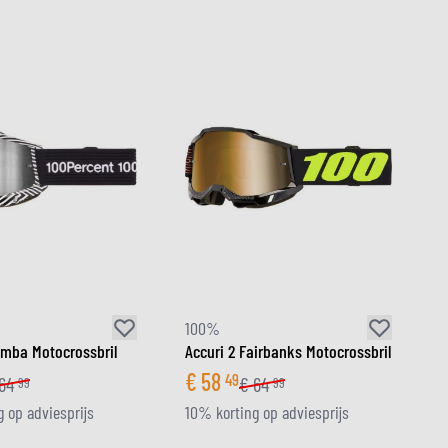
100%
amba Motocrossbril
Accuri 2 Fairbanks Motocrossbril
€
58
49
64
€
64
99
99
 op adviesprijs
10% korting op adviesprijs