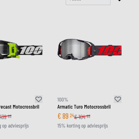
LM
100%
recast Motocrossbril
Armatic Turo Motocrossbril
€
89
24
139
€
104
99
99
 op adviesprijs
15% korting op adviesprijs