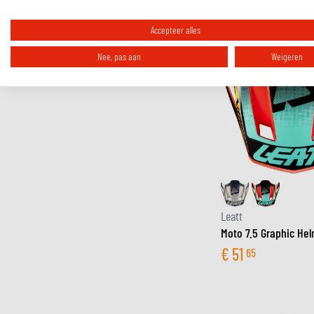
Accepteer alles
Nee, pas aan
Weigeren
Leatt
Moto 7.5 Graphic He
€
51
65