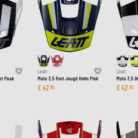
Leatt
Leatt
et Peak
Moto 3.5 Font Jeugd Helm Piek
Moto 3.5 D
€
42
€
42
85
85