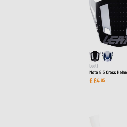
Leatt
Moto 8.5 Cross Helm
€
64
85