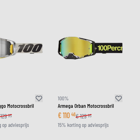
100%
go Motocrossbril
Armega Orban Motocrossbril
€
110
46
129
€
129
95
95
 op adviesprijs
15% korting op adviesprijs