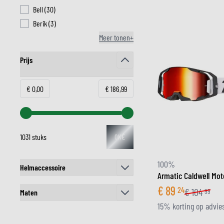
products available
Bell
(
30
)
products available
Berik
(
3
)
Meer tonen+
Prijs
filter
Minimum value
Maximale Waarde
€ 0,00
€ 186,99
1031 stuks
OKÉ
100%
Helmaccessoire
Armatic Caldwell Mot
filter
€
89
24
€
104
99
Maten
15% korting op advies
filter