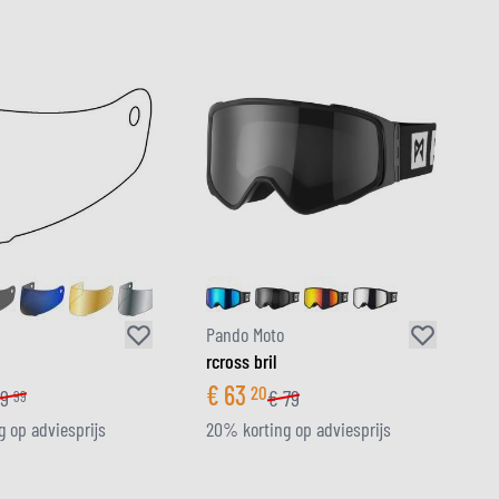
Pando Moto
rcross bril
€
63
20
19
€
79
99
 op adviesprijs
20% korting op adviesprijs