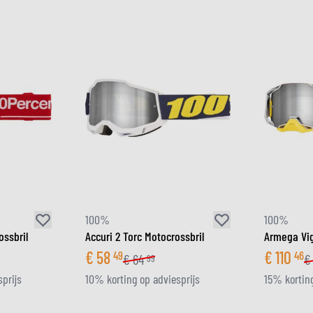
100%
100%
ossbril
Accuri 2 Torc Motocrossbril
Armega Vig
€
58
€
110
49
46
€
64
€
99
prijs
10% korting op adviesprijs
15% korting