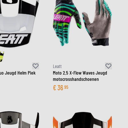
Leatt
uo Jeugd Helm Piek
Moto 2.5 X-Flow Waves Jeugd
motocrosshandschoenen
€
36
95